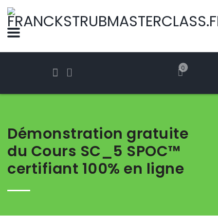
0
Démonstration gratuite
du Cours SC_5 SPOC™
certifiant 100% en ligne