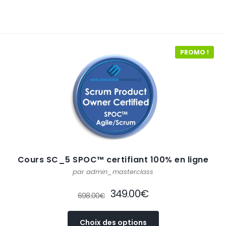
PROMO !
Cours SC_5 SPOC™ certifiant 100% en ligne
par admin_masterclass
349.00
€
698.00
€
Choix des options