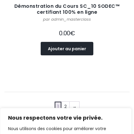
produit
Démonstration du Cours SC_10 SODEC™
certifiant 100% en ligne
par admin_masterclass
0.00
€
Ajouter au panier
1
2
→
Nous respectons votre vie privée.
Nous utilisons des cookies pour améliorer votre