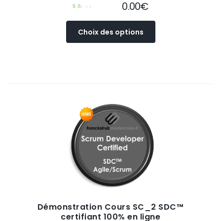
0.00
€
Note
1.00
Ce
Choix des options
sur
produit
5
a
plusieurs
variations.
Les
options
peuvent
être
choisies
sur
la
page
du
produit
Démonstration Cours SC_2 SDC™
certifiant 100% en ligne