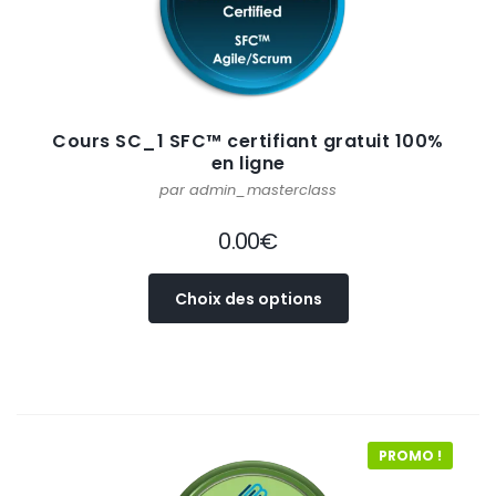
Cours SC_1 SFC™ certifiant gratuit 100%
en ligne
par admin_masterclass
0.00
€
Ce
Choix des options
produit
a
plusieurs
variations.
Les
options
PROMO !
peuvent