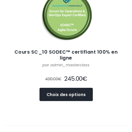
être
choisies
sur
la
page
du
produit
Cours SC_10 SODEC™ certifiant 100% en
ligne
par admin_masterclass
Le
Le
245.00
€
490.00
€
prix
prix
Ce
initial
actuel
Choix des options
produit
était :
est :
a
490.00€.
245.00€.
plusieurs
variations.
Les