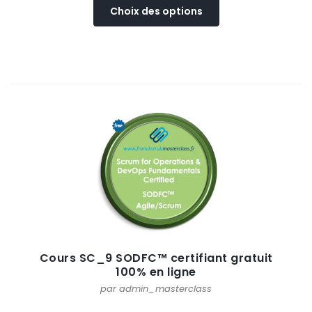
initial
actuel
Choix des options
produit
était :
est :
a
890.00€.
445.00€.
plusieurs
variations.
Les
options
peuvent
être
choisies
sur
la
page
du
produit
Cours SC_9 SODFC™ certifiant gratuit
100% en ligne
par admin_masterclass