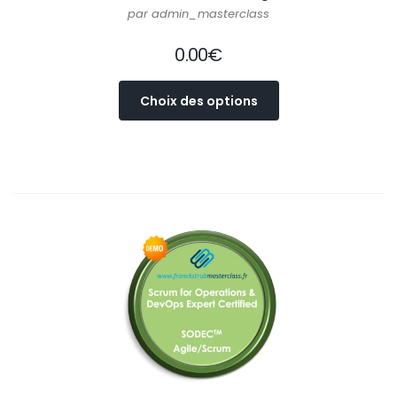
par admin_masterclass
0.00
€
Ce
Choix des options
produit
a
plusieurs
variations.
Les
options
peuvent
être
choisies
sur
la
page
du