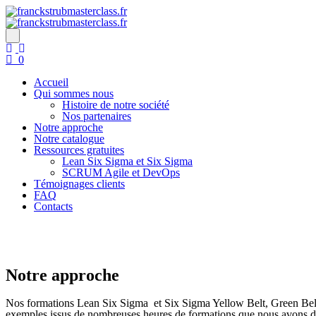
0
Accueil
Qui sommes nous
Histoire de notre société
Nos partenaires
Notre approche
Notre catalogue
Ressources gratuites
Lean Six Sigma et Six Sigma
SCRUM Agile et DevOps
Témoignages clients
FAQ
Contacts
Notre approche
Nos formations Lean Six Sigma et Six Sigma Yellow Belt, Green Belt et
exemples issus de nombreuses heures de formations que nous avons do