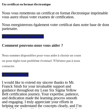
Un certificat en format électronique
Nous vous remettrons un certificat en format électronique imprimable
vous aurez réussi votre examen de certification.
Nous enregistrerons également votre certificat dans notre base de don
partenaire.
Présentation de l'entreprise
Comment pouvons-nous vous aider ?
Nous sommes disponibles pour vous aider à choisir un cours
ou pour régler tout problème éventuel. N’hésitez pas à nous
contacter.
Nous contacter
I would like to extend my sincere thanks to Mr.
Franck Strub for your invaluable support and
guidance throughout my Lean Six Sigma Yellow
Belt certification journey. Your expertise, patience,
and dedication made the learning process smooth
and engaging. I truly appreciate your efforts in
helping me understand the concepts clearly, and I’m