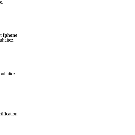
le.
t
Iphone
uhaitez.
souhaitez
tification