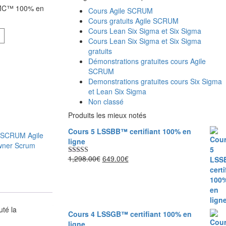
 SMC™ 100% en
Cours Agile SCRUM
Cours gratuits Agile SCRUM
Cours Lean Six Sigma et Six Sigma
Cours Lean Six Sigma et Six Sigma
gratuits
Démonstrations gratuites cours Agile
SCRUM
Demonstrations gratuites cours Six Sigma
et Lean Six Sigma
Non classé
Produits les mieux notés
Cours 5 LSSBB™ certifiant 100% en
le SCRUM
Agile
ligne
wner
Scrum
1,298.00
€
Le
649.00
€
Le
Note
5.00
sur 5
prix
prix
initial
actuel
était :
est :
1,298.00€.
649.00€.
té la
Cours 4 LSSGB™ certifiant 100% en
ligne