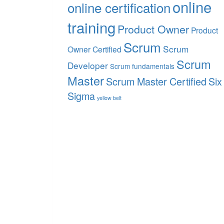
online
online certification
training
Product Owner
Product
Scrum
Scrum
Owner Certified
Scrum
Developer
Scrum fundamentals
Master
Scrum Master Certified
Six
Sigma
yellow belt