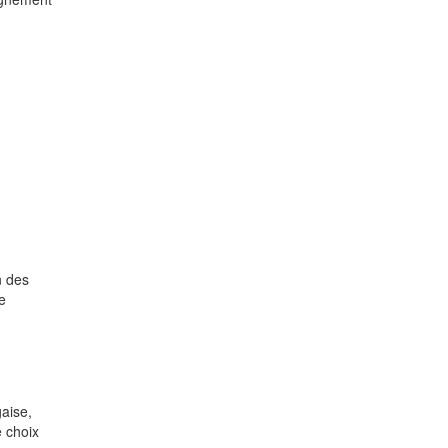
n des
e
gaise,
e choix