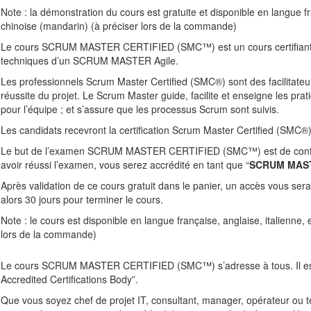
Note : la démonstration du cours est gratuite et disponible en langue f
chinoise (mandarin) (à préciser lors de la commande)
Le cours SCRUM MASTER CERTIFIED (SMC™) est un cours certifiant 100%
techniques d’un SCRUM MASTER Agile.
Les professionnels Scrum Master Certified (SMC®) sont des facilitateur
réussite du projet. Le Scrum Master guide, facilite et enseigne les pra
pour l’équipe ; et s’assure que les processus Scrum sont suivis.
Les candidats recevront la certification Scrum Master Certified (SMC®
Le but de l’examen SCRUM MASTER CERTIFIED (SMC™) est de confi
avoir réussi l’examen, vous serez accrédité en tant que “
SCRUM MAS
Après validation de ce cours gratuit dans le panier, un accès vous ser
alors 30 jours pour terminer le cours.
Note : le cours est disponible en langue française, anglaise, italienne
lors de la commande)
Le cours SCRUM MASTER CERTIFIED (SMC™) s’adresse à tous. Il est 
Accredited Certifications Body”.
Que vous soyez chef de projet IT, consultant, manager, opérateur ou tec