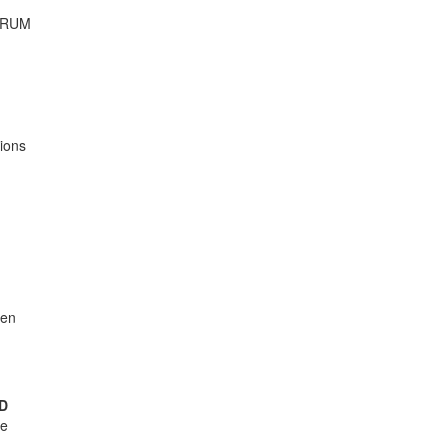
SCRUM
ions
men
ED
de