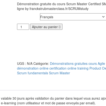
Démonstration gratuite du cours Scrum Master Certified
ligne by franckstrubmasterclass.fr/SCRUMstudy
Langage
quantité
Ajouter au panier
de
Démonstration
gratuite
Cours
SC_3
SMC™
100%
UGS :
N/A
Catégorie:
Démonstrations gratuites cours Agi
en
démonstration
online certification
online training
Product O
ligne
Scrum fundamentals
Scrum Master
le 30 jours après validation du panier dans lequel vous aurez ajou
e-learning (nom utilisateur et mot de passe envoyés par email).