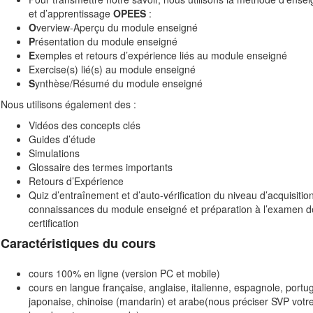
et d’apprentissage
OPEES
:
O
verview-Aperçu du module enseigné
P
résentation du module enseigné
E
xemples et retours d’expérience liés au module enseigné
Exercise(s) lié(s) au module enseigné
S
ynthèse/Résumé du module enseigné
Nous utilisons également des :
Vidéos des concepts clés
Guides d’étude
Simulations
Glossaire des termes importants
Retours d’Expérience
Quiz d’entraînement et d’auto-vérification du niveau d’acquisitio
connaissances du module enseigné et préparation à l’examen d
certification
Caractéristiques du cours
cours 100% en ligne (version PC et mobile)
cours en langue française, anglaise, italienne, espagnole, portu
japonaise, chinoise (mandarin) et arabe(nous préciser SVP votr