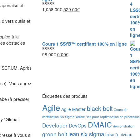
japonaise et
1,058.00
€
Le
529.00
€
Le
Note
5.00
sur 5
prix
prix
ivers outils et
initial
actuel
était :
est :
1,058.00€.
529.00€.
opice à la
les obstacles
Cours 1 SSYB™ certifiant 100% en ligne
98.00
€
Le
0.00
€
Le
Note
5.00
sur 5
prix
prix
initial
actuel
e SCRUM. Après
était :
est :
98.00€.
0.00€.
sse). Vous aurez
Étiquettes des produits
rabe (à préciser
Agile
black belt
Agile Master
Cours de
certification Six Sigma Yellow Belt pour l'optimisation de processus
y “Global
DMAIC
Developer
DevOps
démonstration
lean six sigma
green belt
mise à niveau
adresse à vous si