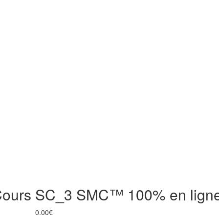
e Cours SC_3 SMC™ 100% en lign
0.00
€