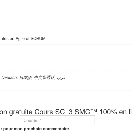
mentés en Agile et SCRUM
Français, English, Italiano, Español, Português, Deutsch, 日本語, 中文普通话, عرب
tion gratuite Cours SC_3 SMC™ 100% en l
eur pour mon prochain commentaire.