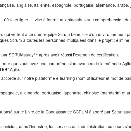
rançaise, anglaise, italienne, espagnole, portugaise, allemande, arabe, 
 en ligne. Il vise à fournir aux stagiaires une compréhension des d
s qui veillent à ce que l’équipe Scrum bénéficie d’un environnement pr
tiques Scrum à toutes les personnes impliquées dans le projet ; élimine 
) par SCRUMstudy™ après avoir réussi l’examen de certification.
rmer que vous avez une compréhension avancée de la méthode Agil
TER
” Agile.
a accordé sur notre plateforme e-learning (nom utilisateur et mot de pa
, espagnole, allemande, portugaise, japonaise, chinoise (mandarin) et a
basé sur le Livre de la Connaissance SCRUM élaboré par Scrumstud
hnicien, dans l’industrie, les services ou l’administration, ce cours s’