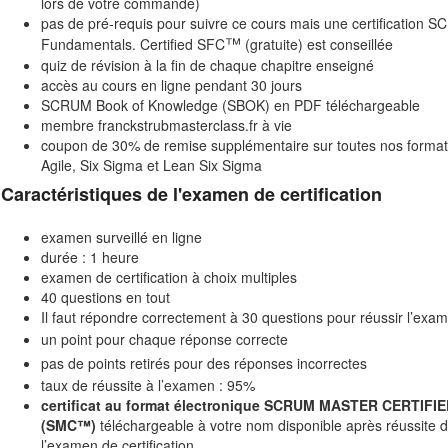
lors de votre commande)
pas de pré-requis pour suivre ce cours mais une certification 
™
Fundamentals. Certified SFC
(gratuite) est conseillée
quiz de révision à la fin de chaque chapitre enseigné
accès au cours en ligne pendant 30 jours
SCRUM Book of Knowledge (SBOK) en PDF téléchargeable
membre franckstrubmasterclass.fr à vie
coupon de 30% de remise supplémentaire sur toutes nos format
Agile, Six Sigma et Lean Six Sigma
Caractéristiques de l'examen de certification
examen surveillé en ligne
durée : 1 heure
examen de certification à choix multiples
40 questions en tout
Il faut répondre correctement à 30 questions pour réussir l’exa
un point pour chaque réponse correcte
pas de points retirés pour des réponses incorrectes
taux de réussite à l’examen : 95%
certificat au format électronique SCRUM MASTER CERTIFI
(SMC™)
téléchargeable à votre nom disponible après réussite 
l’examen de certification